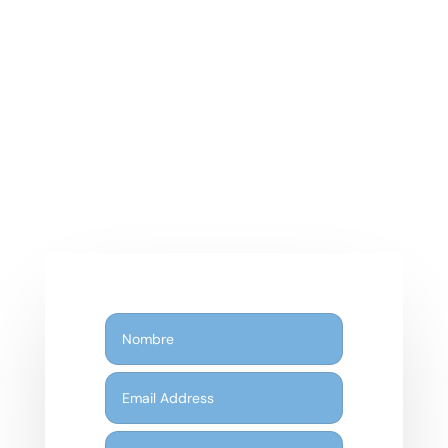

Edif. Olimpia, Planta 2 N5, Plaza del
Charco, Puerto de la Cruz, S/C de
Tenerife.

Contactanos: +34 643909008