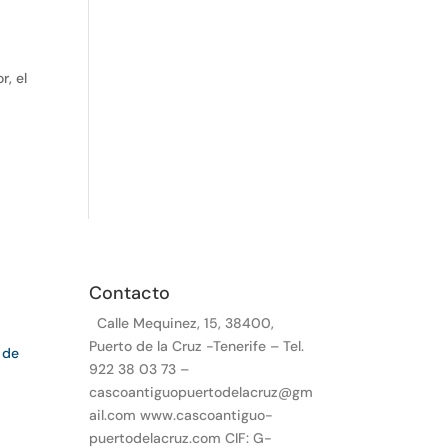
r, el
Contacto
Calle Mequinez, 15, 38400,
Puerto de la Cruz -Tenerife – Tel.
 de
922 38 03 73 –
cascoantiguopuertodelacruz@gm
ail.com www.cascoantiguo-
puertodelacruz.com CIF: G-