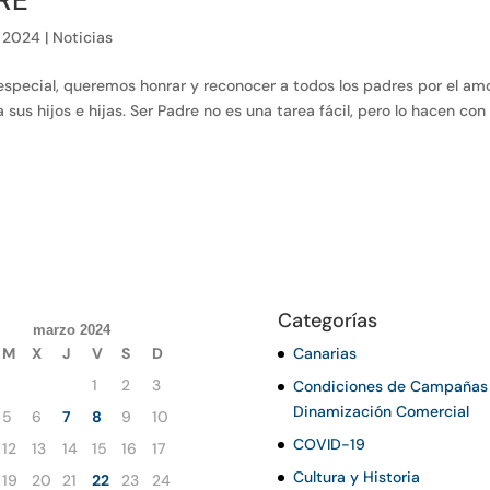
DRE
, 2024
|
Noticias
special, queremos honrar y reconocer a todos los padres por el amo
 sus hijos e hijas. Ser Padre no es una tarea fácil, pero lo hacen con
Categorías
marzo 2024
M
X
J
V
S
D
Canarias
1
2
3
Condiciones de Campañas
Dinamización Comercial
5
6
7
8
9
10
COVID-19
12
13
14
15
16
17
Cultura y Historia
19
20
21
22
23
24