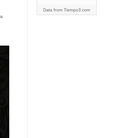
Data from
Tiempo3.com
a,