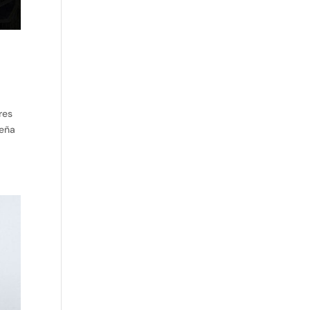
res
Peña