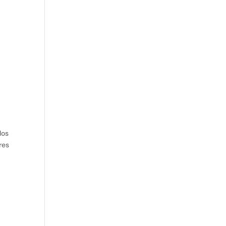
los
res