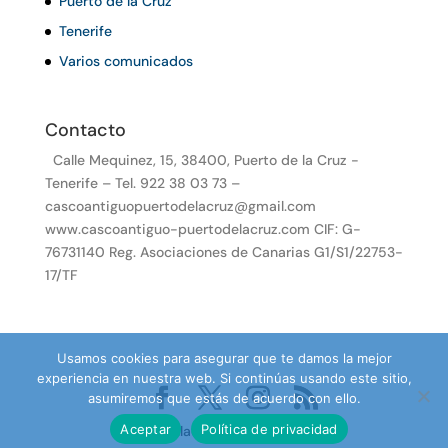
Puerto de la Cruz
Tenerife
Varios comunicados
Contacto
Calle Mequinez, 15, 38400, Puerto de la Cruz -
Tenerife – Tel. 922 38 03 73 –
cascoantiguopuertodelacruz@gmail.com
www.cascoantiguo-puertodelacruz.com CIF: G-
76731140 Reg. Asociaciones de Canarias G1/S1/22753-
17/TF
Usamos cookies para asegurar que te damos la mejor
experiencia en nuestra web. Si continúas usando este sitio,
asumiremos que estás de acuerdo con ello.
Aceptar
Política de privacidad
Desarrollado por TenePro.com