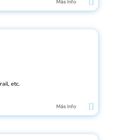
Más Info
ail, etc.
Más Info