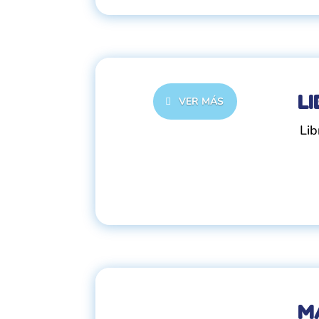
LI
VER MÁS
Lib
M