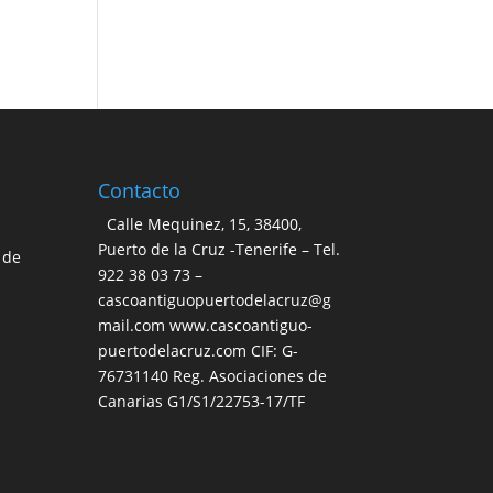
Contacto
Calle Mequinez, 15, 38400,
Puerto de la Cruz -Tenerife – Tel.
 de
922 38 03 73 –
cascoantiguopuertodelacruz@g
mail.com www.cascoantiguo-
puertodelacruz.com CIF: G-
76731140 Reg. Asociaciones de
Canarias G1/S1/22753-17/TF