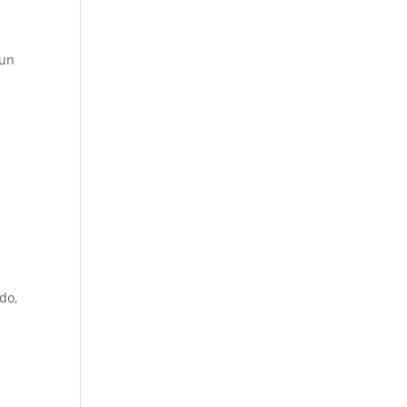
 un
do,