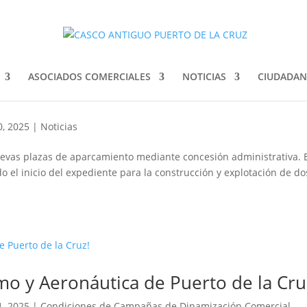
ASOCIADOS COMERCIALES
NOTICIAS
CIUDADAN
E APARCAMIENTOS EN EL PUERTO DE 
0, 2025
|
Noticias
nuevas plazas de aparcamiento mediante concesión administrativa. 
 el inicio del expediente para la construcción y explotación de do
mo y Aeronáutica de Puerto de la Cru
1, 2025
|
Condiciones de Campañas de Dinamización Comercial