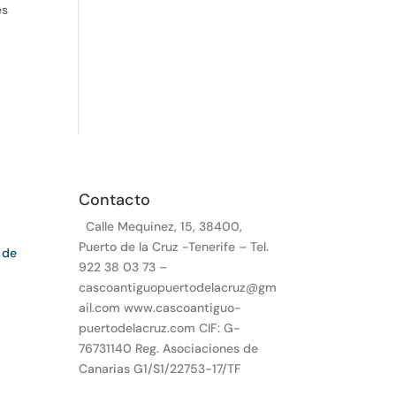
es
Contacto
Calle Mequinez, 15, 38400,
Puerto de la Cruz -Tenerife – Tel.
 de
922 38 03 73 –
cascoantiguopuertodelacruz@gm
ail.com www.cascoantiguo-
puertodelacruz.com CIF: G-
76731140 Reg. Asociaciones de
Canarias G1/S1/22753-17/TF