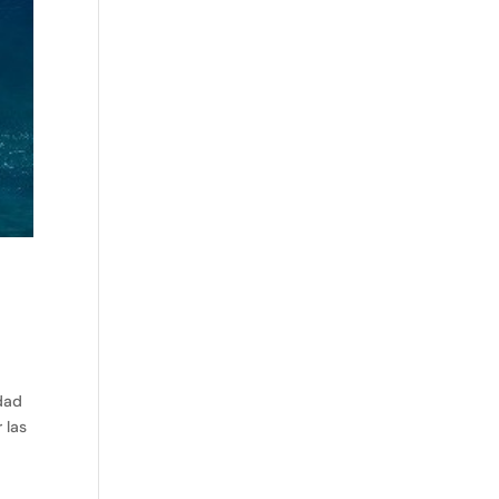
7
edad
 las