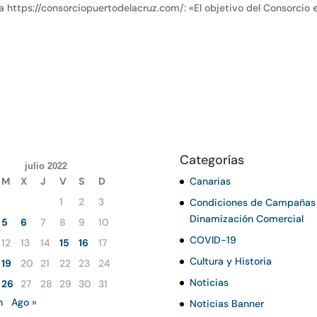
a https://consorciopuertodelacruz.com/: «El objetivo del Consorcio 
Categorías
julio 2022
M
X
J
V
S
D
Canarias
1
2
3
Condiciones de Campañas
Dinamización Comercial
5
6
7
8
9
10
COVID-19
12
13
14
15
16
17
Cultura y Historia
19
20
21
22
23
24
Noticias
26
27
28
29
30
31
n
Ago »
Noticias Banner