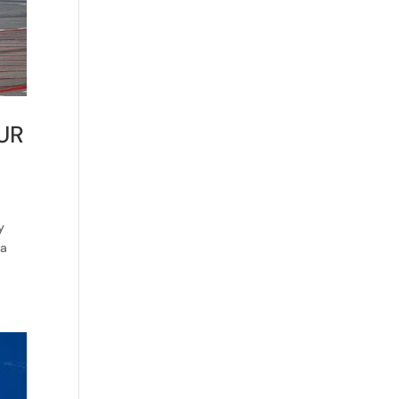
UR
y
ra