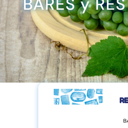
BARES y RE
R
B