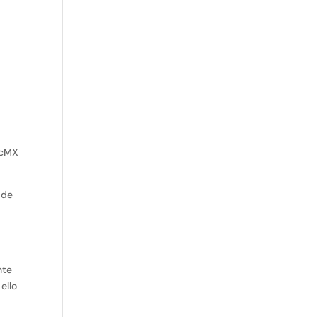
ocMX
 de
a
nte
ello