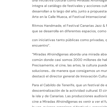
una iniciativa cultural como Miradas Afroindíge
integra al catálogo de festivales y acciones cu
desarrollan a lo largo del año, junto a propuest
Arte en la Calle Mueca, el Festival Internaciona
Ritmos Handmade, el Festival Canarias Jazz & M
que se desarrolla en diferentes espacios, como e
con iniciativas tanto públicas como privadas, 
encuentro”.
“Miradas Afroindígenas aborda una mirada abso
común donde casi somos 2000 millones de hab
Precisamente, el cine, las artes, la cultura pue
soluciones… de manera que consigamos un mund
destacó el director general de Innovación Cultu
Para el Cabildo de Tenerife, que un festival de 
descentralización de la actividad cultural. El c
la isla y de Canarias. Las producciones audiov
cine a Miradas Afroindígenas es venir a ver el 
lo ven, quienes organizan el festival y, especia