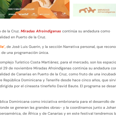
 de la Cruz.
Miradas Afroindígenas
continúa su andadura como
lidad en Puerto de la Cruz.
le’,
de José Luis Guerin, y la sección Narrativa personal, que recon
es de una programación única.
Complejo Turístico Costa Martiánez, para el mercado, son los espaci
 el 29 de noviembre Miradas Afroindígenas continúa su andadura c
alidad de Canarias en Puerto de la Cruz, como fruto de una incubad
e República Dominicana y Tenerife desde hace cinco años, que sirv
dirigida por el cineasta tinerfeño David Baute. El programa se desar
blica Dominicana como iniciativa embrionaria para el desarrollo de
nde se generan las grandes obras- y la coordinamos junto a Joha
beroamérica, de África y de Canarias y en este festival tendremos l