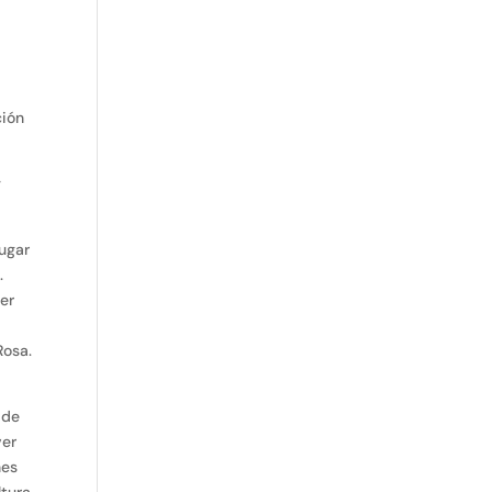
ción
y
ugar
.
ner
Rosa.
a
 de
ver
nes
ltura