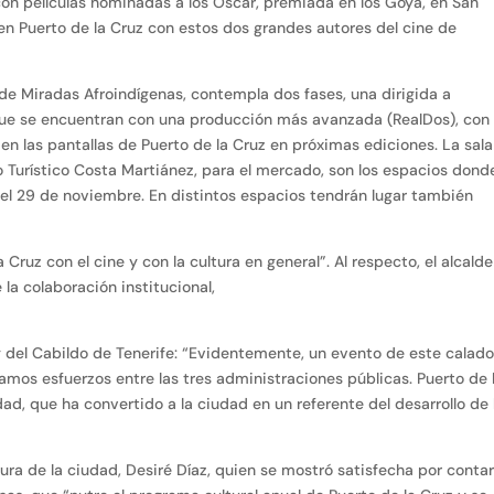
 con películas nominadas a los Óscar, premiada en los Goya, en San
 en Puerto de la Cruz con estos dos grandes autores del cine de
 de Miradas Afroindígenas, contempla dos fases, una dirigida a
 que se encuentran con una producción más avanzada (RealDos), con 
en las pantallas de Puerto de la Cruz en próximas ediciones. La sala
o Turístico Costa Martiánez, para el mercado, son los espacios dond
 el 29 de noviembre. En distintos espacios tendrán lugar también
 Cruz con el cine y con la cultura en general”. Al respecto, el alcald
la colaboración institucional,
y del Cabildo de Tenerife: “Evidentemente, un evento de este calado
unamos esfuerzos entre las tres administraciones públicas. Puerto de 
dad, que ha convertido a la ciudad en un referente del desarrollo de 
tura de la ciudad, Desiré Díaz, quien se mostró satisfecha por conta