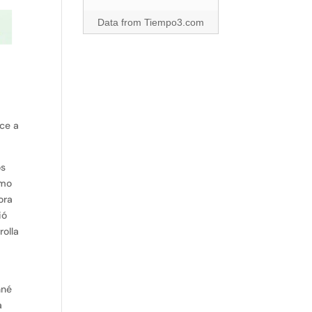
Data from
Tiempo3.com
oce a
os
omo
ora
ió
rolla
nné
a