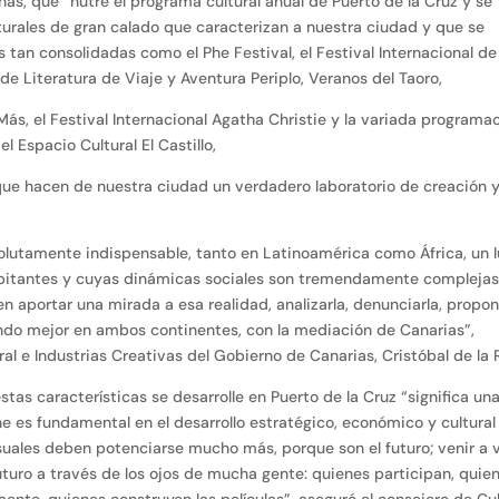
nas, que “nutre el programa cultural anual de Puerto de la Cruz y se
lturales de gran calado que caracterizan a nuestra ciudad y que se
as tan consolidadas como el Phe Festival, el Festival Internacional de
l de Literatura de Viaje y Aventura Periplo, Veranos del Taoro,
ás, el Festival Internacional Agatha Christie y la variada programa
l Espacio Cultural El Castillo,
que hacen de nuestra ciudad un verdadero laboratorio de creación 
lutamente indispensable, tanto en Latinoamérica como África, un l
itantes y cuyas dinámicas sociales son tremendamente complejas
den aportar una mirada a esa realidad, analizarla, denunciarla, propo
o mejor en ambos continentes, con la mediación de Canarias”,
ral e Industrias Creativas del Gobierno de Canarias, Cristóbal de la 
estas características se desarrolle en Puerto de la Cruz “significa un
ine es fundamental en el desarrollo estratégico, económico y cultural
isuales deben potenciarse mucho más, porque son el futuro; venir a 
futuro a través de los ojos de mucha gente: quienes participan, quie
lmente, quienes construyen las películas”, aseguró el consejero de Cu