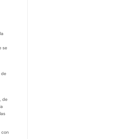
la
e se
e de
, de
la
las
r con