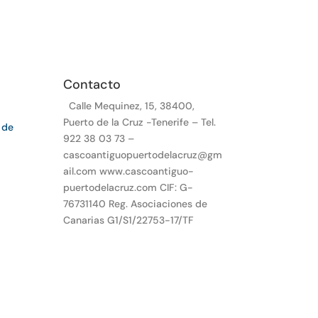
Contacto
Calle Mequinez, 15, 38400,
Puerto de la Cruz -Tenerife – Tel.
 de
922 38 03 73 –
cascoantiguopuertodelacruz@gm
ail.com www.cascoantiguo-
puertodelacruz.com CIF: G-
76731140 Reg. Asociaciones de
Canarias G1/S1/22753-17/TF