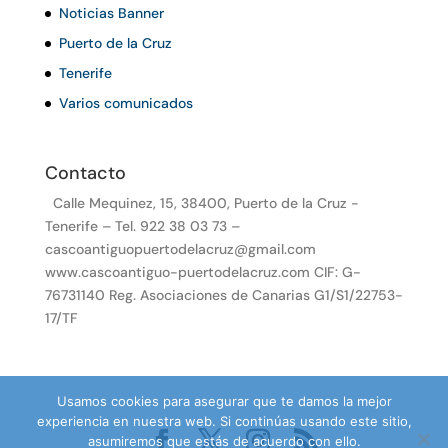
Noticias Banner
Puerto de la Cruz
Tenerife
Varios comunicados
Contacto
Calle Mequinez, 15, 38400, Puerto de la Cruz -
Tenerife – Tel. 922 38 03 73 –
cascoantiguopuertodelacruz@gmail.com
www.cascoantiguo-puertodelacruz.com CIF: G-
76731140 Reg. Asociaciones de Canarias G1/S1/22753-
17/TF
Usamos cookies para asegurar que te damos la mejor
experiencia en nuestra web. Si continúas usando este sitio,
asumiremos que estás de acuerdo con ello.