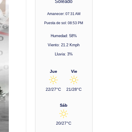
Soleado
Amanecer: 07:31 AM
Puesta de sol: 08:53 PM
Humedad: 58%
Viento: 21.2 Kmph
Lluvia: 3%
Jue
Vie
22/27°C
21/28°C
Sáb
20/27°C