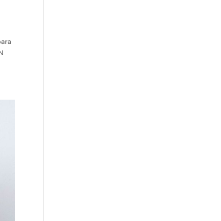
para
N