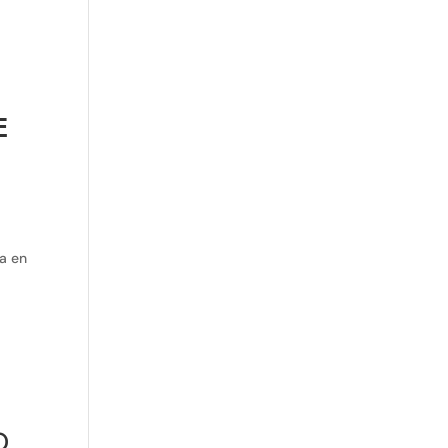
𝗘
ra en
O