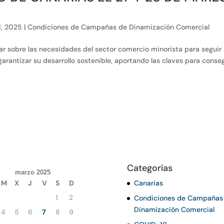
1, 2025
|
Condiciones de Campañas de Dinamización Comercial
nar sobre las necesidades del sector comercio minorista para seguir
rantizar su desarrollo sostenible, aportando las claves para conse
Categorías
marzo 2025
M
X
J
V
S
D
Canarias
1
2
Condiciones de Campañas
Dinamización Comercial
4
5
6
7
8
9