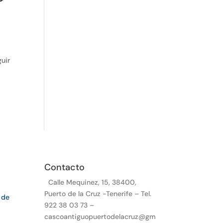
guir
Contacto
Calle Mequinez, 15, 38400,
Puerto de la Cruz -Tenerife – Tel.
 de
922 38 03 73 –
cascoantiguopuertodelacruz@gm