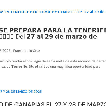
𝗦𝗘 𝗣𝗥𝗘𝗣𝗔𝗥𝗔 𝗣𝗔𝗥𝗔 𝗟𝗔 𝗧𝗘𝗡𝗘𝗥𝗜𝗙
‍♂️🏃‍♀️ Del 𝟮𝟳 𝗮𝗹 𝟮𝟵 𝗱𝗲 𝗺𝗮𝗿𝘇𝗼 𝗱𝗲
7, 2025
|
Puerto de la Cruz
estro municipio tendrá el privilegio de ser la meta de esta reconocida carre
La 𝗧𝗲𝗻𝗲𝗿𝗶𝗳𝗲 𝗕𝗹𝘂𝗲𝘁𝗿𝗮𝗶𝗹 es una magnífica oportunidad para
DE CANARIAS EL 27 Y 28 DE MARZ