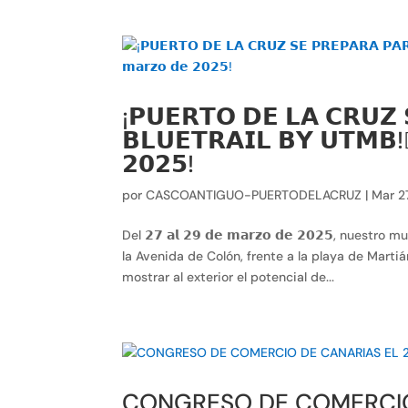
¡𝗣𝗨𝗘𝗥𝗧𝗢 𝗗𝗘 𝗟𝗔 𝗖𝗥𝗨𝗭 
𝗕𝗟𝗨𝗘𝗧𝗥𝗔𝗜𝗟 𝗕𝗬 𝗨𝗧𝗠𝗕!🏃
𝟮𝟬𝟮𝟱!
por
CASCOANTIGUO-PUERTODELACRUZ
|
Mar 2
Del 𝟮𝟳 𝗮𝗹 𝟮𝟵 𝗱𝗲 𝗺𝗮𝗿𝘇𝗼 𝗱𝗲 𝟮𝟬𝟮𝟱, nu
la Avenida de Colón, frente a la playa de Martiánez. 
mostrar al exterior el potencial de...
CONGRESO DE COMERCIO 