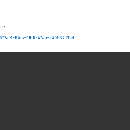
ce:
7b677af4-87ec-46df-b7db-ad5fe77f71c4
!