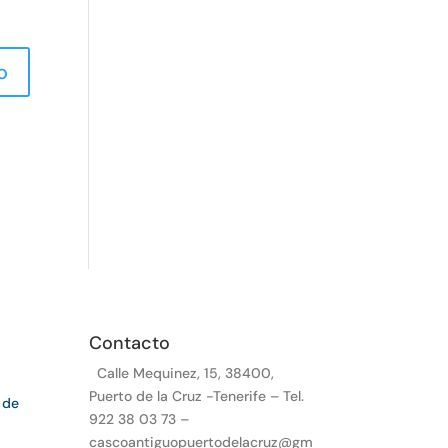
Contacto
Calle Mequinez, 15, 38400,
Puerto de la Cruz -Tenerife – Tel.
 de
922 38 03 73 –
cascoantiguopuertodelacruz@gm