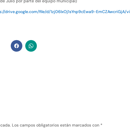
de Julio por parte del equipo municipal)
s://drive.google.com/file/d/1zj06lxOj1sYnp9cEwa9-EmCZAwcriGjA/v
icada.
Los campos obligatorios están marcados con
*