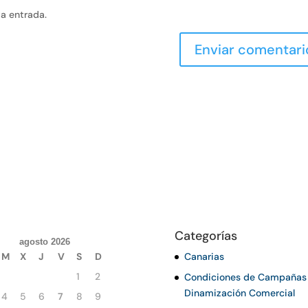
va entrada.
Categorías
agosto 2026
M
X
J
V
S
D
Canarias
1
2
Condiciones de Campañas
Dinamización Comercial
4
5
6
7
8
9