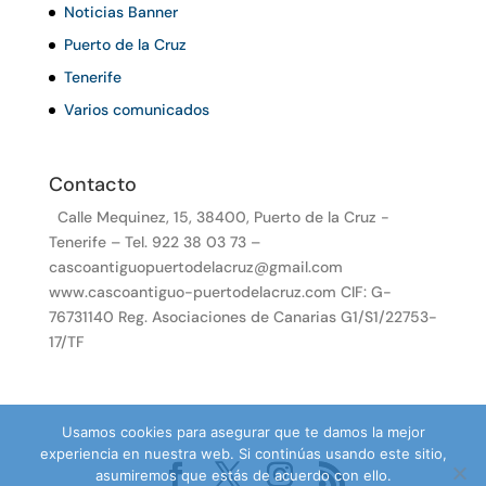
Noticias Banner
Puerto de la Cruz
Tenerife
Varios comunicados
Contacto
Calle Mequinez, 15, 38400, Puerto de la Cruz -
Tenerife – Tel. 922 38 03 73 –
cascoantiguopuertodelacruz@gmail.com
www.cascoantiguo-puertodelacruz.com CIF: G-
76731140 Reg. Asociaciones de Canarias G1/S1/22753-
17/TF
Usamos cookies para asegurar que te damos la mejor
experiencia en nuestra web. Si continúas usando este sitio,
asumiremos que estás de acuerdo con ello.