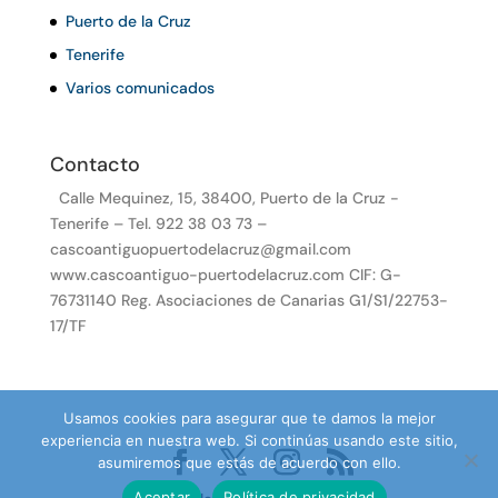
Puerto de la Cruz
Tenerife
Varios comunicados
Contacto
Calle Mequinez, 15, 38400, Puerto de la Cruz -
Tenerife – Tel. 922 38 03 73 –
cascoantiguopuertodelacruz@gmail.com
www.cascoantiguo-puertodelacruz.com CIF: G-
76731140 Reg. Asociaciones de Canarias G1/S1/22753-
17/TF
Usamos cookies para asegurar que te damos la mejor
experiencia en nuestra web. Si continúas usando este sitio,
asumiremos que estás de acuerdo con ello.
Aceptar
Política de privacidad