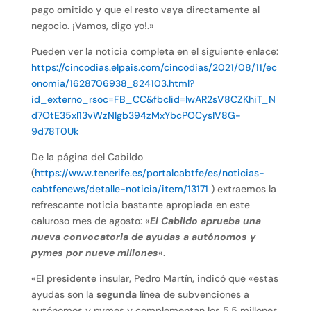
pago omitido y que el resto vaya directamente al
negocio. ¡Vamos, digo yo!.»
Pueden ver la noticia completa en el siguiente enlace:
https://cincodias.elpais.com/cincodias/2021/08/11/ec
onomia/1628706938_824103.html?
id_externo_rsoc=FB_CC&fbclid=IwAR2sV8CZKhiT_N
d7OtE35xI13vWzNlgb394zMxYbcPOCysIV8G-
9d78T0Uk
De la página del Cabildo
(
https://www.tenerife.es/portalcabtfe/es/noticias-
cabtfenews/detalle-noticia/item/13171
) extraemos la
refrescante noticia bastante apropiada en este
caluroso mes de agosto: «
El Cabildo aprueba una
nueva convocatoria de ayudas a autónomos y
pymes por nueve millones
«.
«El presidente insular, Pedro Martín, indicó que «estas
ayudas son la
segunda
línea de subvenciones a
autónomos y pymes y complementan los 5,5 millones