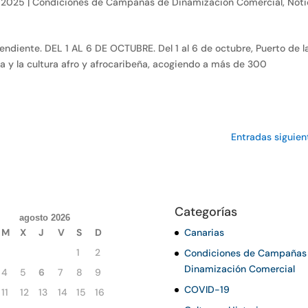
, 2025
|
Condiciones de Campañas de Dinamización Comercial
,
Noti
endiente. DEL 1 AL 6 DE OCTUBRE. Del 1 al 6 de octubre, Puerto de l
za y la cultura afro y afrocaribeña, acogiendo a más de 300
Entradas siguien
Categorías
agosto 2026
M
X
J
V
S
D
Canarias
1
2
Condiciones de Campañas
Dinamización Comercial
4
5
6
7
8
9
COVID-19
11
12
13
14
15
16