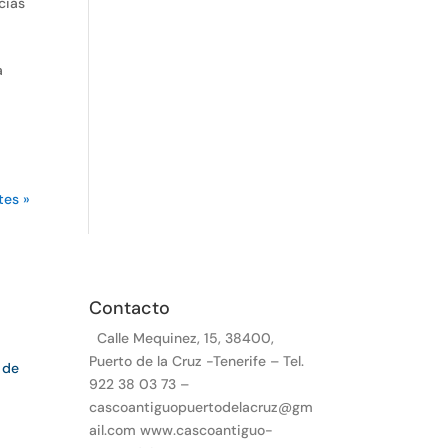
cias
a
tes »
Contacto
Calle Mequinez, 15, 38400,
Puerto de la Cruz -Tenerife – Tel.
 de
922 38 03 73 –
cascoantiguopuertodelacruz@gm
ail.com www.cascoantiguo-