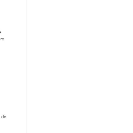
A
ero
o de