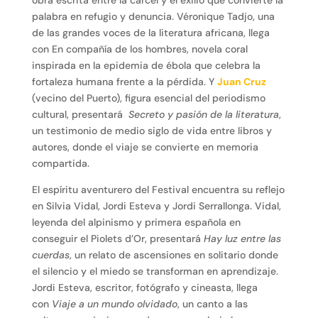
obra escrita entre la cárcel y el exilio que convierte la
palabra en refugio y denuncia. Véronique Tadjo, una
de las grandes voces de la literatura africana, llega
con En compañía de los hombres, novela coral
inspirada en la epidemia de ébola que celebra la
fortaleza humana frente a la pérdida. Y
Juan Cruz
(vecino del Puerto), figura esencial del periodismo
cultural, presentará
Secreto y pasión de la literatura
,
un testimonio de medio siglo de vida entre libros y
autores, donde el viaje se convierte en memoria
compartida.
El espíritu aventurero del Festival encuentra su reflejo
en Silvia Vidal, Jordi Esteva y Jordi Serrallonga. Vidal,
leyenda del alpinismo y primera española en
conseguir el Piolets d’Or, presentará
Hay luz entre las
cuerdas
, un relato de ascensiones en solitario donde
el silencio y el miedo se transforman en aprendizaje.
Jordi Esteva, escritor, fotógrafo y cineasta, llega
con
Viaje a un mundo olvidado
, un canto a las