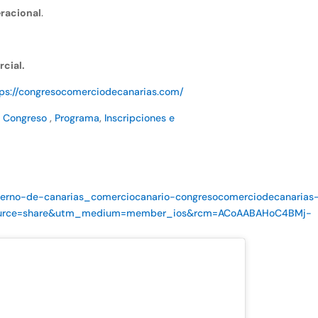
eracional
.
rcial.
tps://congresocomerciodecanarias.com/
:
Congreso
,
Programa
,
Inscripciones e
bierno-de-canarias_comerciocanario-congresocomerciodecanarias
source=share&utm_medium=member_ios&rcm=ACoAABAHoC4BMj-