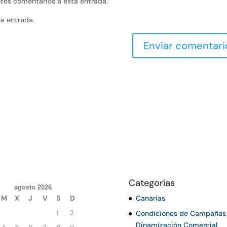
entes comentarios a esta entrada.
va entrada.
Categorías
agosto 2026
M
X
J
V
S
D
Canarias
1
2
Condiciones de Campañas
Dinamización Comercial