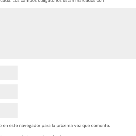
icada.
Los campos obligatorios están marcados con
*
b en este navegador para la próxima vez que comente.