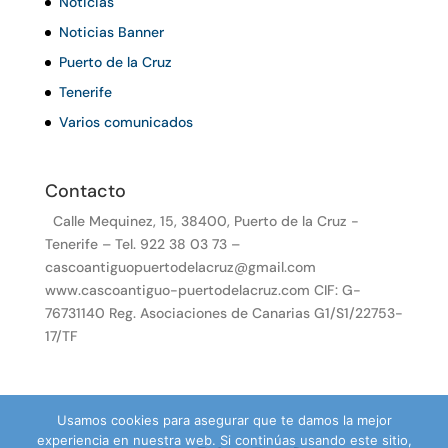
Noticias
Noticias Banner
Puerto de la Cruz
Tenerife
Varios comunicados
Contacto
Calle Mequinez, 15, 38400, Puerto de la Cruz -
Tenerife – Tel. 922 38 03 73 –
cascoantiguopuertodelacruz@gmail.com
www.cascoantiguo-puertodelacruz.com CIF: G-
76731140 Reg. Asociaciones de Canarias G1/S1/22753-
17/TF
Usamos cookies para asegurar que te damos la mejor
experiencia en nuestra web. Si continúas usando este sitio,