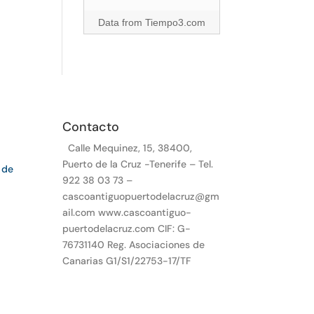
Data from
Tiempo3.com
Contacto
Calle Mequinez, 15, 38400,
Puerto de la Cruz -Tenerife – Tel.
 de
922 38 03 73 –
cascoantiguopuertodelacruz@gm
ail.com www.cascoantiguo-
puertodelacruz.com CIF: G-
76731140 Reg. Asociaciones de
Canarias G1/S1/22753-17/TF