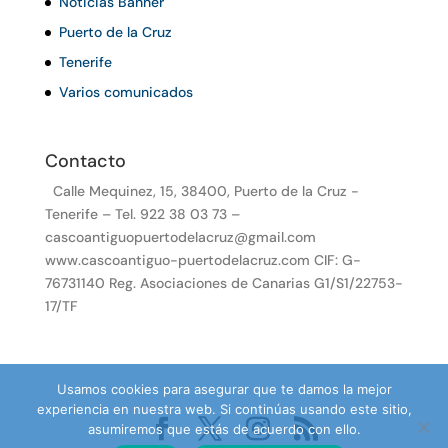
Noticias Banner
Puerto de la Cruz
Tenerife
Varios comunicados
Contacto
Calle Mequinez, 15, 38400, Puerto de la Cruz -
Tenerife – Tel. 922 38 03 73 –
cascoantiguopuertodelacruz@gmail.com
www.cascoantiguo-puertodelacruz.com CIF: G-
76731140 Reg. Asociaciones de Canarias G1/S1/22753-
17/TF
Usamos cookies para asegurar que te damos la mejor
experiencia en nuestra web. Si continúas usando este sitio,
asumiremos que estás de acuerdo con ello.