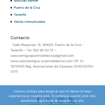
Noticias Banner
Puerto de la Cruz
Tenerife
Varios comunicados
Contacto
Calle Mequinez, 15, 38400, Puerto de la Cruz -
Tenerife – Tel. 922 38 03 73 –
cascoantiguopuertodelacruz@gmail.com
www.cascoantiguo-puertodelacruz.com CIF: G-
76731140 Reg. Asociaciones de Canarias G1/S1/22753-
17/TF
Usamos cookies para asegurar que te damos la mejor
experiencia en nuestra web. Si continúas usando este sitio,
asumiremos que estás de acuerdo con ello.