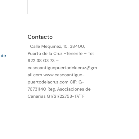
Contacto
Calle Mequinez, 15, 38400,
Puerto de la Cruz -Tenerife – Tel.
 de
922 38 03 73 –
cascoantiguopuertodelacruz@gm
ail.com www.cascoantiguo-
puertodelacruz.com CIF: G-
76731140 Reg. Asociaciones de
Canarias G1/S1/22753-17/TF