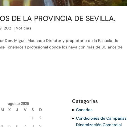
S DE LA PROVINCIA DE SEVILLA.
9, 2021
|
Noticias
or Don. Miguel Machado Director y propietario de la Escuela de
calle Toneleros 1 profesional donde los haya con más de 30 años de
Categorías
agosto 2026
M
X
J
V
S
D
Canarias
1
2
Condiciones de Campañas
Dinamización Comercial
4
5
6
7
8
9