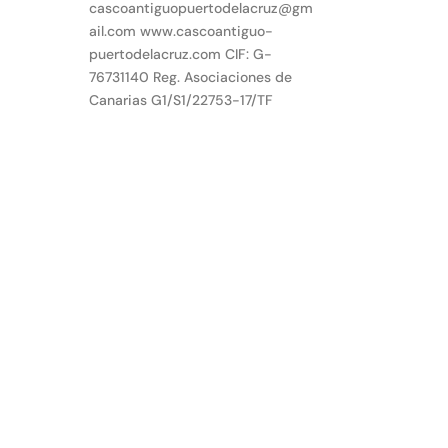
cascoantiguopuertodelacruz@gm
ail.com www.cascoantiguo-
puertodelacruz.com CIF: G-
76731140 Reg. Asociaciones de
Canarias G1/S1/22753-17/TF