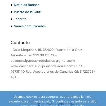
Noticias Banner
Puerto de la Cruz
Tenerife
Varios comunicados
Contacto
Calle Mequinez, 15, 38400, Puerto de la Cruz -
Tenerife – Tel. 922 38 03 73 –
cascoantiguopuertodelacruz@gmail.com
www.cascoantiguo-puertodelacruz.com CIF: G-
76731140 Reg. Asociaciones de Canarias G1/S1/22753-
17/TF
Usamos cookies para asegurar que te damos la mejor
experiencia en nuestra web. Si continúas usando este sitio,