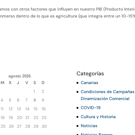
tamos con otros factores que influyen en nuestro PIB (Producto Interi
o. Inmerso dentro de lo que es agricultura (que integra entre un 10-15
Categorías
agosto 2026
M
X
J
V
S
D
Canarias
1
2
Condiciones de Campañas
Dinamización Comercial
4
5
6
7
8
9
COVID-19
11
12
13
14
15
16
Cultura y Historia
18
19
20
21
22
23
Noticias
25
26
27
28
29
30
Noticias Banner