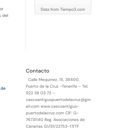
or
Data from
Tiempo3.com
% del
Contacto
Calle Mequinez, 15, 38400,
Puerto de la Cruz -Tenerife – Tel.
 de
922 38 03 73 –
cascoantiguopuertodelacruz@gm
ail.com www.cascoantiguo-
puertodelacruz.com CIF: G-
76731140 Reg. Asociaciones de
Canarias G1/S1/22753-17/TF