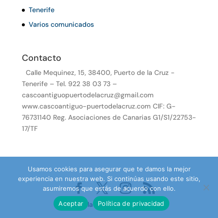
Tenerife
Varios comunicados
Contacto
Calle Mequinez, 15, 38400, Puerto de la Cruz -
Tenerife – Tel. 922 38 03 73 –
cascoantiguopuertodelacruz@gmail.com
www.cascoantiguo-puertodelacruz.com CIF: G-
76731140 Reg. Asociaciones de Canarias G1/S1/22753-
17/TF
Usamos cookies para asegurar que te damos la mejor
experiencia en nuestra web. Si continúas usando este sitio,
asumiremos que estás de acuerdo con ello.
Aceptar
Política de privacidad
Desarrollado por TenePro.com