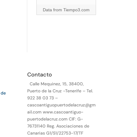
Data from
Tiempo3.com
Contacto
Calle Mequinez, 15, 38400,
Puerto de la Cruz -Tenerife – Tel.
 de
922 38 03 73 –
cascoantiguopuertodelacruz@gm
ail.com www.cascoantiguo-
puertodelacruz.com CIF: G-
76731140 Reg. Asociaciones de
Canarias G1/S1/22753-17/TF