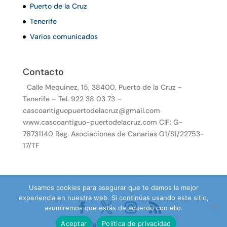
Puerto de la Cruz
Tenerife
Varios comunicados
Contacto
Calle Mequinez, 15, 38400, Puerto de la Cruz -
Tenerife – Tel. 922 38 03 73 –
cascoantiguopuertodelacruz@gmail.com
www.cascoantiguo-puertodelacruz.com CIF: G-
76731140 Reg. Asociaciones de Canarias G1/S1/22753-
17/TF
Usamos cookies para asegurar que te damos la mejor
experiencia en nuestra web. Si continúas usando este sitio,
asumiremos que estás de acuerdo con ello.
Aceptar
Política de privacidad
Desarrollado por TenePro.com