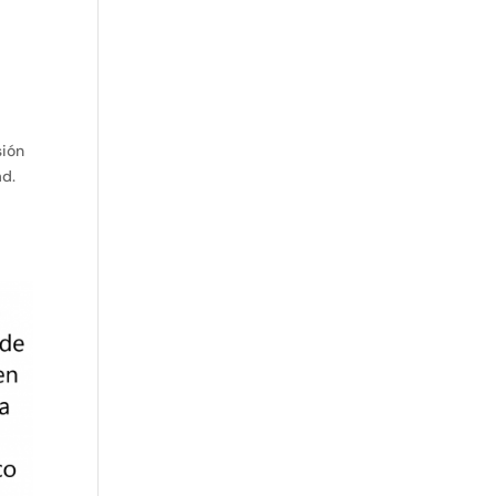
sión
ad.