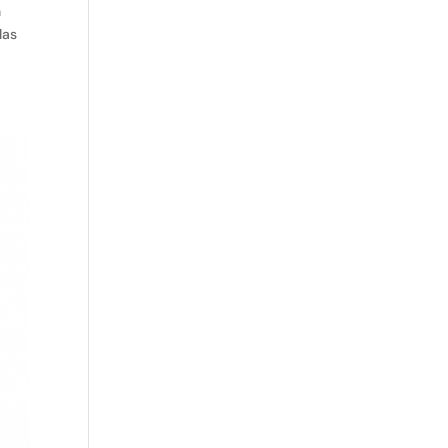
n
las