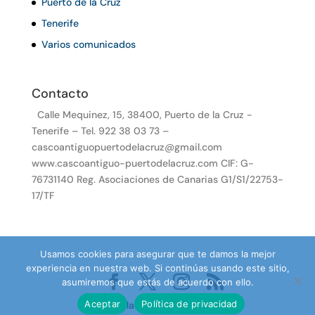
Puerto de la Cruz
Tenerife
Varios comunicados
Contacto
Calle Mequinez, 15, 38400, Puerto de la Cruz -
Tenerife – Tel. 922 38 03 73 –
cascoantiguopuertodelacruz@gmail.com
www.cascoantiguo-puertodelacruz.com CIF: G-
76731140 Reg. Asociaciones de Canarias G1/S1/22753-
17/TF
Usamos cookies para asegurar que te damos la mejor
experiencia en nuestra web. Si continúas usando este sitio,
asumiremos que estás de acuerdo con ello.
Aceptar
Política de privacidad
Desarrollado por TenePro.com