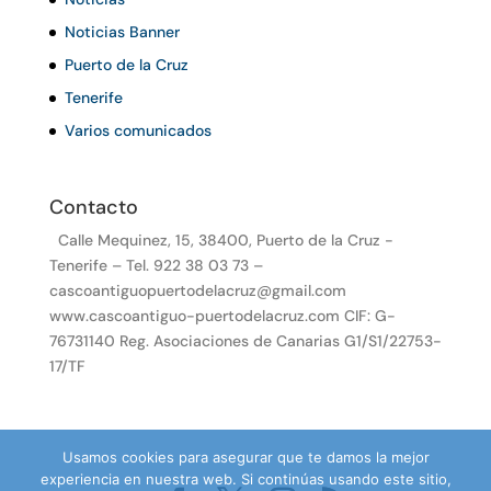
Noticias Banner
Puerto de la Cruz
Tenerife
Varios comunicados
Contacto
Calle Mequinez, 15, 38400, Puerto de la Cruz -
Tenerife – Tel. 922 38 03 73 –
cascoantiguopuertodelacruz@gmail.com
www.cascoantiguo-puertodelacruz.com CIF: G-
76731140 Reg. Asociaciones de Canarias G1/S1/22753-
17/TF
Usamos cookies para asegurar que te damos la mejor
experiencia en nuestra web. Si continúas usando este sitio,