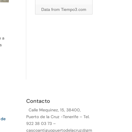
Data from
Tiempo3.com
n a
s
Contacto
Calle Mequinez, 15, 38400,
Puerto de la Cruz -Tenerife – Tel.
 de
922 38 03 73 –
cascoantiguopuertodelacruz@gm