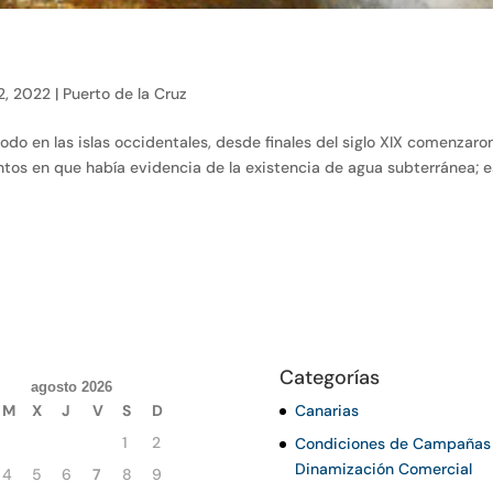
2, 2022
|
Puerto de la Cruz
odo en las islas occidentales, desde finales del siglo XIX comenzaro
ntos en que había evidencia de la existencia de agua subterránea; e
Categorías
agosto 2026
M
X
J
V
S
D
Canarias
1
2
Condiciones de Campañas
Dinamización Comercial
4
5
6
7
8
9