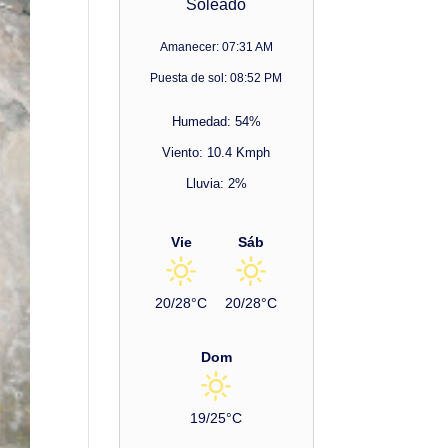
Soleado
Amanecer: 07:31 AM
Puesta de sol: 08:52 PM
Humedad: 54%
Viento: 10.4 Kmph
Lluvia: 2%
Vie
Sáb
20/28°C
20/28°C
Dom
19/25°C