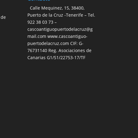
Calle Mequinez, 15, 38400,
Puerto de la Cruz -Tenerife – Tel.
 de
922 38 03 73 –
cascoantiguopuertodelacruz@g
mail.com www.cascoantiguo-
puertodelacruz.com CIF: G-
76731140 Reg. Asociaciones de
Canarias G1/S1/22753-17/TF