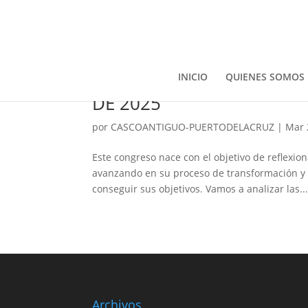
INICIO
QUIENES SOMOS
CONGRESO DE COMERCIO 
DE 2025
por
CASCOANTIGUO-PUERTODELACRUZ
|
Mar 
Este congreso nace con el objetivo de reflexio
avanzando en su proceso de transformación y g
conseguir sus objetivos. Vamos a analizar las..
Archivos