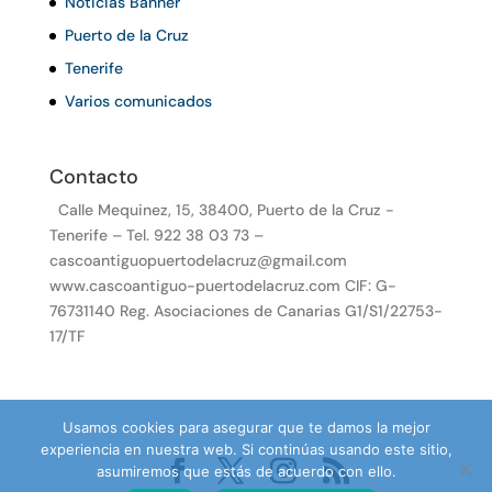
Noticias Banner
Puerto de la Cruz
Tenerife
Varios comunicados
Contacto
Calle Mequinez, 15, 38400, Puerto de la Cruz -
Tenerife – Tel. 922 38 03 73 –
cascoantiguopuertodelacruz@gmail.com
www.cascoantiguo-puertodelacruz.com CIF: G-
76731140 Reg. Asociaciones de Canarias G1/S1/22753-
17/TF
Usamos cookies para asegurar que te damos la mejor
experiencia en nuestra web. Si continúas usando este sitio,
asumiremos que estás de acuerdo con ello.