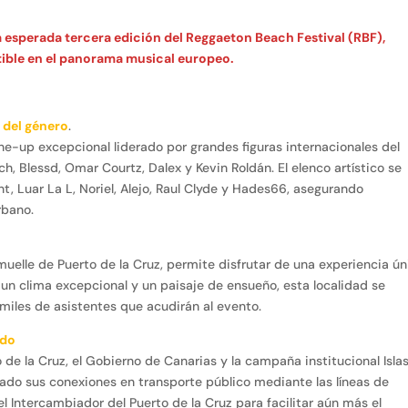
 la esperada tercera edición del Reggaeton Beach Festival (RBF),
ible en el panorama musical europeo.
 del género
.
line-up excepcional liderado por grandes figuras internacionales del
h, Blessd, Omar Courtz, Dalex y Kevin Roldán. El elenco artístico se
 Luar La L, Noriel, Alejo, Raul Clyde y Hades66, asegurando
rbano.
 muelle de Puerto de la Cruz, permite disfrutar de una experiencia ún
un clima excepcional y un paisaje de ensueño, esta localidad se
 miles de asistentes que acudirán al evento.
ado
de la Cruz, el Gobierno de Canarias y la campaña institucional Isla
ciado sus conexiones en transporte público mediante las líneas de
 Intercambiador del Puerto de la Cruz para facilitar aún más el