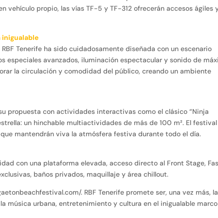
n vehículo propio, las vías TF-5 y TF-312 ofrecerán accesos ágiles 
 inigualable
el RBF Tenerife ha sido cuidadosamente diseñada con un escenario
ctos especiales avanzados, iluminación espectacular y sonido de má
jorar la circulación y comodidad del público, creando un ambiente
 su propuesta con actividades interactivas como el clásico “Ninja
 estrella: un hinchable multiactividades de más de 100 m². El festival
que mantendrán viva la atmósfera festiva durante todo el día.
vidad con una plataforma elevada, acceso directo al Front Stage, Fa
clusivas, baños privados, maquillaje y área chillout.
aetonbeachfestival.com/. RBF Tenerife promete ser, una vez más, l
 la música urbana, entretenimiento y cultura en el inigualable marc