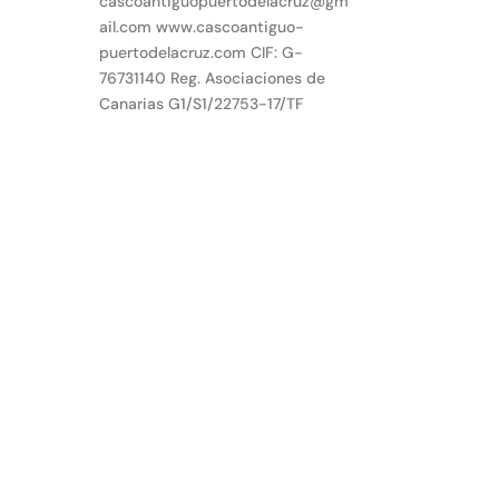
cascoantiguopuertodelacruz@gm
ail.com www.cascoantiguo-
puertodelacruz.com CIF: G-
76731140 Reg. Asociaciones de
Canarias G1/S1/22753-17/TF