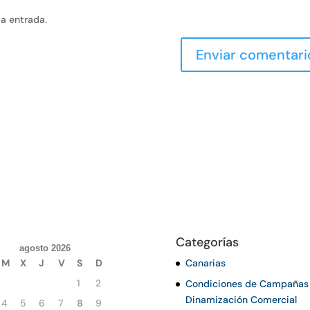
va entrada.
Categorías
agosto 2026
M
X
J
V
S
D
Canarias
1
2
Condiciones de Campañas
Dinamización Comercial
4
5
6
7
8
9