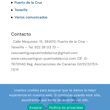
Puerto de la Cruz
Tenerife
Varios comunicados
Contacto
Calle Mequinez, 15, 38400, Puerto de la Cruz -
Tenerife – Tel. 922 38 03 73 –
cascoantiguopuertodelacruz@gmail.com
www.cascoantiguo-puertodelacruz.com CIF: G-
76731140 Reg. Asociaciones de Canarias G1/S1/22753-
17/TF
Usamos cookies para asegurar que te damos la mejor
experiencia en nuestra web. Si continúas usando este sitio,
asumiremos que estás de acuerdo con ello.
Aceptar
Política de privacidad
Desarrollado por TenePro.com