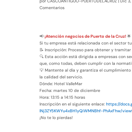
por
CASCOANTIGUO-PUERTODELACRUZ
|
Dic 3
Comentarios
📢
¡Atención negocios de Puerto de la Cruz!
🌟
Si tu empresa está relacionada con el sector tur
📝 Inscripción: Proceso para obtener y tramita
🔍 Esta acción está dirigida a empresas con se
que, como todas, deben cumplir con la normati
💡 Mantente al día y garantiza el cumplimiento
la calidad del servicio.
Dónde: Hotel ValleMar
Fecha: martes 10 de diciembre
Hora: 13:15 a 14:15 horas
Inscripción en el siguiente enlace:
https://docs
lNj3ZY5KWYu4xBH1yQiWMNBhf-PhAxFhw/view
¡No te lo pierdas!