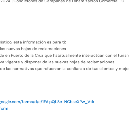
, 2024
|
Condiciones de Campañas de Dinamización Comercial
|
0
ístico, esta información es para ti:
r las nuevas hojas de reclamaciones
de en Puerto de la Cruz que habitualmente interactúan con el turis
va vigente y disponer de las nuevas hojas de reclamaciones.
 de las normativas que refuerzan la confianza de tus clientes y mejo
.google.com/forms/d/e/1FAIpQLSc-NCbseXPw_Vtk-
form