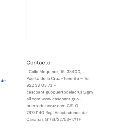
Contacto
Calle Mequinez, 15, 38400,
Puerto de la Cruz -Tenerife – Tel.
 de
922 38 03 73 –
cascoantiguopuertodelacruz@gm
ail.com www.cascoantiguo-
puertodelacruz.com CIF: G-
76731140 Reg. Asociaciones de
Canarias G1/S1/22753-17/TF