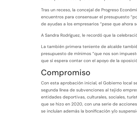
Tras un receso, la concejal de Progreso Económ
encuentros para consensuar el presupuesto “por
de ayudas a los empresarios “pese que ahora s
A Sandra Rodríguez, le recordó que la celebraci
La también primera teniente de alcalde tambié
presupuesto de mínimos “que nos son impuestos”
que sí espera contar con el apoyo de la oposici
Compromiso
Con esta aprobación inicial, el Gobierno local 
segunda línea de subvenciones al tejido empresa
entidades deportivas, culturales, sociales, turí
que se hizo en 2020, con una serie de acciones
se incluían además la bonificación y/o suspens