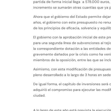
partida de forma inicial llega a 578.000 euro
incremento se sumarán otras cuantías que ya p
Ahora que el gobierno del Estado permite dejar 
años, el gobierno con este presupuesto no renu
de los principios de eficacia, solvencia y equil
El gobierno con la aprobación inicial de este p
para una segunda línea de subvenciones al teji
la correspondiente dotación a las entidades depo
gravemente dañados por la crisis como ha veni
miembros de la oposición, entre las que se inc
Asimismo, con esta modificación de presupuest
pleno desarrollado a lo largo de 3 horas en sed
De igual forma, el capítulo de inversiones será
adquirió el compromiso para ejecutar las modifi
ciudad.
A lo largo de este año está prevista la ejecució