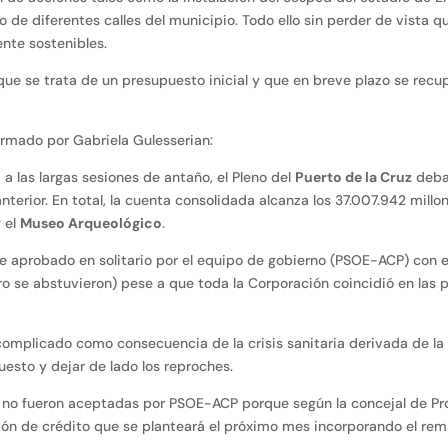
 de diferentes calles del municipio. Todo ello sin perder de vista 
nte sostenibles.
ue se trata de un presupuesto inicial y que en breve plazo se recu
firmado por Gabriela Gulesserian:
a las largas sesiones de antaño, el Pleno del
Puerto de la Cruz
deba
terior. En total, la cuenta consolidada alcanza los 37.007.942 mill
 el
Museo Arqueológico
.
 aprobado en solitario por el equipo de gobierno (PSOE-ACP) con el
 se abstuvieron) pese a que toda la Corporación coincidió en las pri
 complicado como consecuencia de la crisis sanitaria derivada de l
esto y dejar de lado los reproches.
o fueron aceptadas por PSOE-ACP porque según la concejal de Pro
ón de crédito que se planteará el próximo mes incorporando el rem