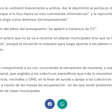
ico le contestó brevemente a ambos. Así, le desmintió al portavoz d
que sí lo hizo hasta en tres comisiones informativas”, y le reproc
e erige como defensor del empresariado”.
ón del pleno del presupuesto “se aplazó a instancia de CC”.
n aclaró que no se va a recortar en planes municipales sino que se
, porque la situación lo requiere para luego aportar a los planes c
ón.
se compromete a su vez, recurriendo al remanente de tesorería, a re
rial, que englobe a los colectivos específicos que más lo necesiten
sticas, vecinales y ONG, en la línea de ayuda y apoyo a los colectivo
 a través de las mesas de recuperación -en las que están presentes
ión de tasas municipales.