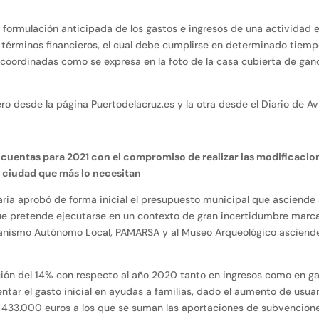
 y formulación anticipada de los gastos e ingresos de una actividad 
términos financieros, el cual debe cumplirse en determinado tiempo,
 coordinadas como se expresa en la foto de la casa cubierta de ganc
ro desde la página Puertodelacruz.es y la otra desde el Diario de Av
s cuentas para 2021 con el compromiso de realizar las modificaci
la ciudad que más lo necesitan
aria aprobó de forma inicial el presupuesto municipal que asciende
que pretende ejecutarse en un contexto de gran incertidumbre marca
ganismo Autónomo Local, PAMARSA y al Museo Arqueológico asciende 
n del 14% con respecto al año 2020 tanto en ingresos como en gas
ntar el gasto inicial en ayudas a familias, dado el aumento de usuar
 433.000 euros a los que se suman las aportaciones de subvencione