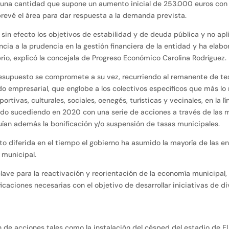
s, una cantidad que supone un aumento inicial de 253.000 euros con
revé el área para dar respuesta a la demanda prevista.
sin efecto los objetivos de estabilidad y de deuda pública y no apl
ncia a la prudencia en la gestión financiera de la entidad y ha ela
ibrio, explicó la concejala de Progreso Económico Carolina Rodríguez.
resupuesto se compromete a su vez, recurriendo al remanente de teso
do empresarial, que englobe a los colectivos específicos que más lo
rtivas, culturales, sociales, oenegés, turísticas y vecinales, en la 
do sucediendo en 2020 con una serie de acciones a través de las 
luían además la bonificación y/o suspensión de tasas municipales.
o diferida en el tiempo el gobierno ha asumido la mayoría de las e
e municipal.
 clave para la reactivación y reorientación de la economía municipal
caciones necesarias con el objetivo de desarrollar iniciativas de d
n de acciones tales como la instalación del césped del estadio de El