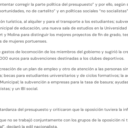
tentar corregir la parte política del presupuesto” y por ello, segú
ortunidades, no de cartelito” y en políticas sociales “no socialistas”
ón turística, al alquiler y para el transporte a los estudiantes; sub
unicipal de educación, una nueva sala de estudios en la Universidad 
t y Molina para distinguir los mejores proyectos de fin de grado, te
as de mujeres portuenses.
 gastos de locomoción de los miembros del gobierno y sugirió la cr
.000 euros para subvenciones destinadas a los clubes deportivos.
a creación de un plan de empleo y otro de atención a las personas sin
 becas para estudiantes universitarios y de ciclos formativos; la 
Municipal; la subvención a empresas para la tasa de basura; ayudas
tas; y un IBI social.
ardanza del presupuesto y criticaron que la oposición tuviera la i
ue no se trabajó conjuntamente con los grupos de la oposición ni 
, declaró la edil nacionalista.