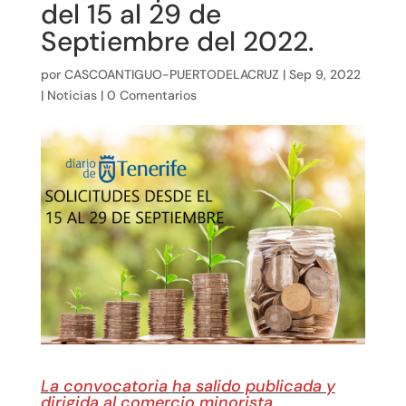
del 15 al 29 de
Septiembre del 2022.
por
CASCOANTIGUO-PUERTODELACRUZ
|
Sep 9, 2022
|
Noticias
|
0 Comentarios
La convocatoria ha salido publicada y
dirigida al comercio minorista,