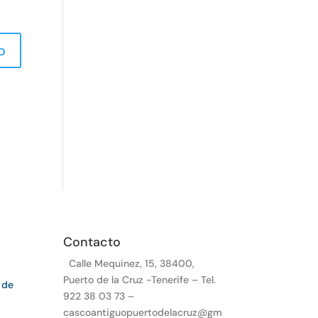
Contacto
Calle Mequinez, 15, 38400,
Puerto de la Cruz -Tenerife – Tel.
 de
922 38 03 73 –
cascoantiguopuertodelacruz@gm