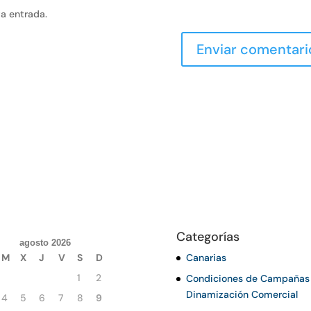
va entrada.
Categorías
agosto 2026
M
X
J
V
S
D
Canarias
1
2
Condiciones de Campañas
Dinamización Comercial
4
5
6
7
8
9