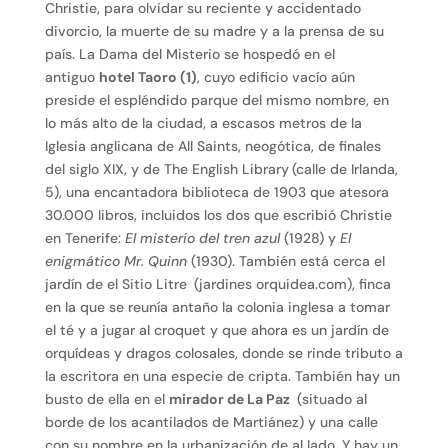
Christie, para olvidar su reciente y accidentado
divorcio, la muerte de su madre y a la prensa de su
país. La Dama del Misterio se hospedó en el
antiguo
hotel Taoro (1)
, cuyo edificio vacío aún
preside el espléndido parque del mismo nombre, en
lo más alto de la ciudad, a escasos metros de la
Iglesia anglicana de All Saints, neogótica, de finales
del siglo XIX, y de The English Library
(calle de Irlanda,
5), una encantadora biblioteca de 1903 que atesora
30.000 libros, incluidos los dos que escribió Christie
en Tenerife:
El misterio del tren azul
(1928) y
El
enigmático Mr. Quinn
(1930). También está cerca el
jardín de el Sitio Litre
(jardines orquidea.com), finca
en la que se reunía antaño la colonia inglesa a tomar
el té y a jugar al croquet y que ahora es un jardín de
orquídeas y dragos colosales, donde se rinde tributo a
la escritora en una especie de cripta. También hay un
busto de ella en el
mirador de La Paz
(situado al
borde de los acantilados de Martiánez) y una calle
con su nombre en la urbanización de al lado. Y hay un