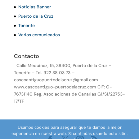
Noticias Banner
Puerto de la Cruz
Tenerife
Varios comunicados
Contacto
Calle Mequinez, 15, 38400, Puerto de la Cruz -
Tenerife – Tel. 922 38 03 73 –
cascoantiguopuertodelacruz@gmail.com
www.cascoantiguo-puertodelacruz.com CIF: G-
76731140 Reg. Asociaciones de Canarias G1/S1/22753-
17/TF
Usamos cookies para asegurar que te damos la mejor
experiencia en nuestra web. Si continúas usando este sitio,