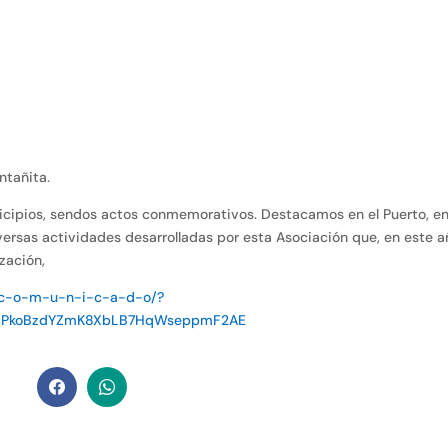
ntañita.
nicipios, sendos actos conmemorativos. Destacamos en el Puerto, e
iversas actividades desarrolladas por esta Asociación que, en este a
zación,
m/c-o-m-u-n-i-c-a-d-o/?
MXPkoBzdYZmK8XbLB7HqWseppmF2AE