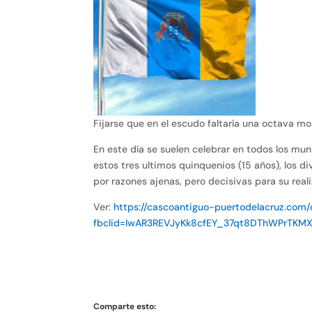
Fijarse que en el escudo faltaría una octava mo
En este día se suelen celebrar en todos los mu
estos tres ultimos quinquenios (15 años), los d
por razones ajenas, pero decisivas para su reali
Ver:
https://cascoantiguo-puertodelacruz.co
fbclid=IwAR3REVJyKk8cfEY_37qt8DThWPrTK
Comparte esto: