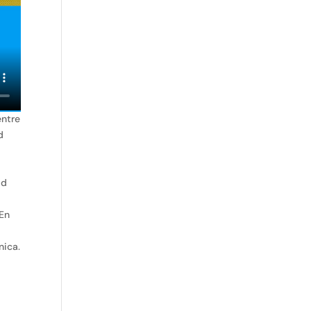
entre
d
ad
 En
nica.