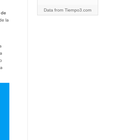
Data from
Tiempo3.com
 de
de la
a
na
o
ra