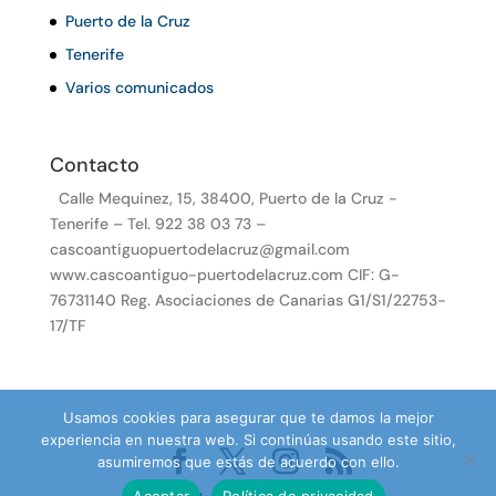
Puerto de la Cruz
Tenerife
Varios comunicados
Contacto
Calle Mequinez, 15, 38400, Puerto de la Cruz -
Tenerife – Tel. 922 38 03 73 –
cascoantiguopuertodelacruz@gmail.com
www.cascoantiguo-puertodelacruz.com CIF: G-
76731140 Reg. Asociaciones de Canarias G1/S1/22753-
17/TF
Usamos cookies para asegurar que te damos la mejor
experiencia en nuestra web. Si continúas usando este sitio,
asumiremos que estás de acuerdo con ello.
Aceptar
Política de privacidad