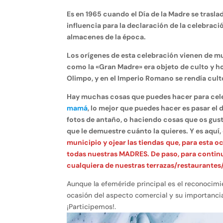
Es en 1965 cuando el Día de la Madre se trasl
influencia para la declaración de la celebra
almacenes de la época.
Los orígenes de esta celebración vienen de muy
como la «Gran Madre» era objeto de culto y ho
Olimpo, y en el Imperio Romano se rendía culto
Hay muchas cosas que puedes hacer para celeb
mamá
, lo mejor que puedes hacer es pasar e
fotos de antaño, o haciendo cosas que os gust
que le demuestre cuánto la quieres. Y es aquí
municipio y ojear las tiendas
que, para esta o
todas nuestras MADRES. De paso, para continua
cualquiera de nuestras terrazas/restaurantes
Aunque la efeméride principal es el reconocimi
ocasión del aspecto comercial y su importanci
¡Participemos!.