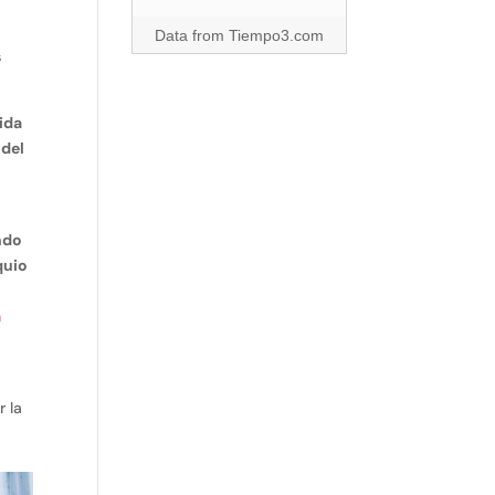
Data from
Tiempo3.com
s
cida
 del
ndo
quio
a
r la