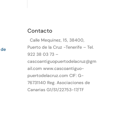
Contacto
Calle Mequinez, 15, 38400,
Puerto de la Cruz -Tenerife – Tel.
 de
922 38 03 73 –
cascoantiguopuertodelacruz@gm
ail.com www.cascoantiguo-
puertodelacruz.com CIF: G-
76731140 Reg. Asociaciones de
Canarias G1/S1/22753-17/TF