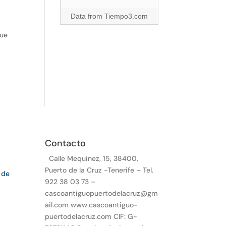
Data from
Tiempo3.com
que
Contacto
Calle Mequinez, 15, 38400,
Puerto de la Cruz -Tenerife – Tel.
 de
922 38 03 73 –
cascoantiguopuertodelacruz@gm
ail.com www.cascoantiguo-
puertodelacruz.com CIF: G-