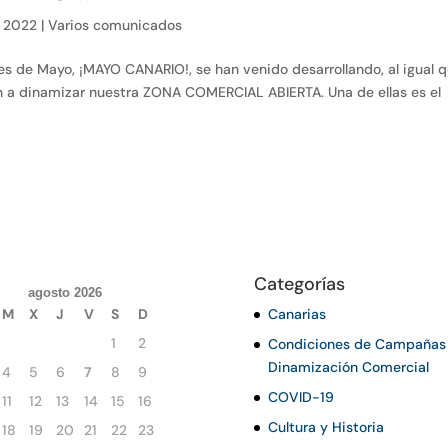
, 2022
|
Varios comunicados
s de Mayo, ¡MAYO CANARIO!, se han venido desarrollando, al igual 
n a dinamizar nuestra ZONA COMERCIAL ABIERTA. Una de ellas es el
Categorías
agosto 2026
M
X
J
V
S
D
Canarias
1
2
Condiciones de Campañas
Dinamización Comercial
4
5
6
7
8
9
COVID-19
11
12
13
14
15
16
Cultura y Historia
18
19
20
21
22
23