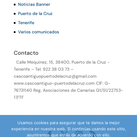
Noticias Banner
Puerto de la Cruz
Tenerife
Varios comunicados
Contacto
Calle Mequinez, 15, 38400, Puerto de la Cruz -
Tenerife – Tel. 922 38 03 73 –
cascoantiguopuertodelacruz@gmail.com
www.cascoantiguo-puertodelacruz.com CIF: G-
76731140 Reg. Asociaciones de Canarias G1/S1/22753-
17/TF
Usamos cookies para asegurar que te damos la mejor
experiencia en nuestra web. Si continúas usando este sitio,
asumiremos que estás de acuerdo con ello.