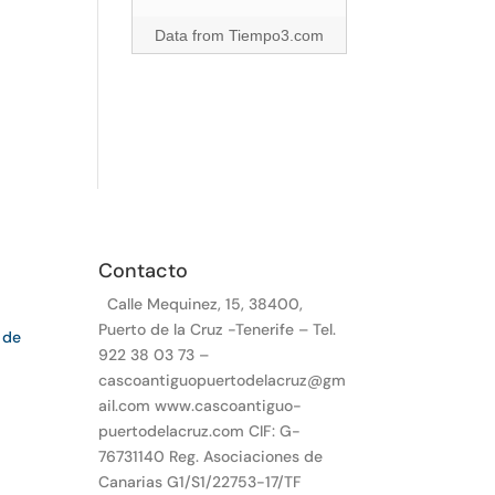
Data from
Tiempo3.com
Contacto
Calle Mequinez, 15, 38400,
Puerto de la Cruz -Tenerife – Tel.
 de
922 38 03 73 –
cascoantiguopuertodelacruz@gm
ail.com www.cascoantiguo-
puertodelacruz.com CIF: G-
76731140 Reg. Asociaciones de
Canarias G1/S1/22753-17/TF