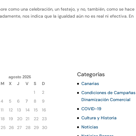
re como una celebración, un festejo, y no, también, como se hace
adamente, nos indica que la igualdad aún no es real ni efectiva. En
Categorías
agosto 2026
M
X
J
V
S
D
Canarias
1
2
Condiciones de Campañas
Dinamización Comercial
4
5
6
7
8
9
COVID-19
11
12
13
14
15
16
Cultura y Historia
18
19
20
21
22
23
Noticias
25
26
27
28
29
30
Noticias Banner