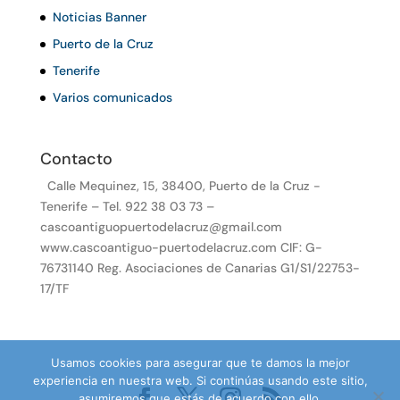
Noticias Banner
Puerto de la Cruz
Tenerife
Varios comunicados
Contacto
Calle Mequinez, 15, 38400, Puerto de la Cruz -
Tenerife – Tel. 922 38 03 73 –
cascoantiguopuertodelacruz@gmail.com
www.cascoantiguo-puertodelacruz.com CIF: G-
76731140 Reg. Asociaciones de Canarias G1/S1/22753-
17/TF
Usamos cookies para asegurar que te damos la mejor
experiencia en nuestra web. Si continúas usando este sitio,
asumiremos que estás de acuerdo con ello.